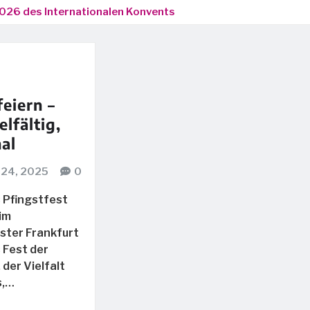
2026 des Internationalen Konvents
feiern –
elfältig,
nal
 24, 2025
0
s Pfingstfest
 im
ster Frankfurt
 Fest der
der Vielfalt
s,…