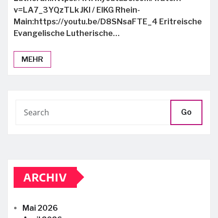
v=LA7_3YQzTLk JKI / EIKG Rhein-
Main:https://youtu.be/D8SNsaFTE_4 Eritreische
Evangelische Lutherische…
MEHR
Go
ARCHIV
Mai 2026